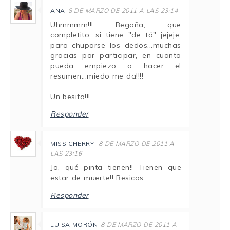
ANA
8 DE MARZO DE 2011 A LAS 23:14
Uhmmmm!!! Begoña, que
completito, si tiene "de tó" jejeje,
para chuparse los dedos...muchas
gracias por participar, en cuanto
pueda empiezo a hacer el
resumen...miedo me da!!!!
Un besito!!!
Responder
MISS CHERRY.
8 DE MARZO DE 2011 A
LAS 23:16
Jo, qué pinta tienen!! Tienen que
estar de muerte!! Besicos.
Responder
LUISA MORÓN
8 DE MARZO DE 2011 A