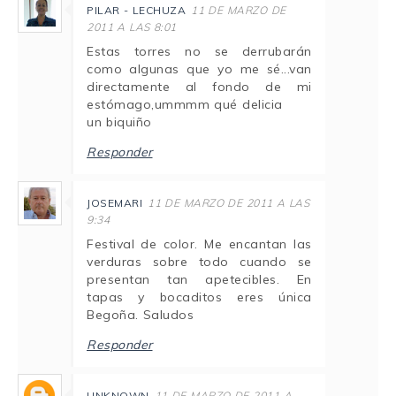
PILAR - LECHUZA
11 DE MARZO DE
2011 A LAS 8:01
Estas torres no se derrubarán
como algunas que yo me sé...van
directamente al fondo de mi
estómago,ummmm qué delicia
un biquiño
Responder
JOSEMARI
11 DE MARZO DE 2011 A LAS
9:34
Festival de color. Me encantan las
verduras sobre todo cuando se
presentan tan apetecibles. En
tapas y bocaditos eres única
Begoña. Saludos
Responder
UNKNOWN
11 DE MARZO DE 2011 A