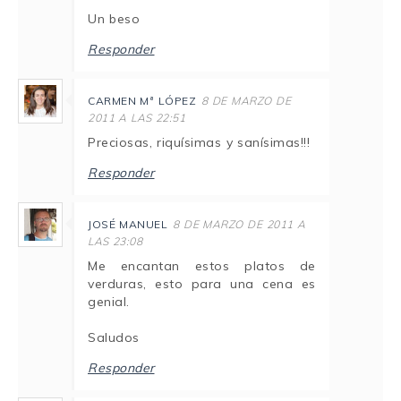
Un beso
Responder
CARMEN Mª LÓPEZ
8 DE MARZO DE
2011 A LAS 22:51
Preciosas, riquísimas y sanísimas!!!
Responder
JOSÉ MANUEL
8 DE MARZO DE 2011 A
LAS 23:08
Me encantan estos platos de
verduras, esto para una cena es
genial.
Saludos
Responder