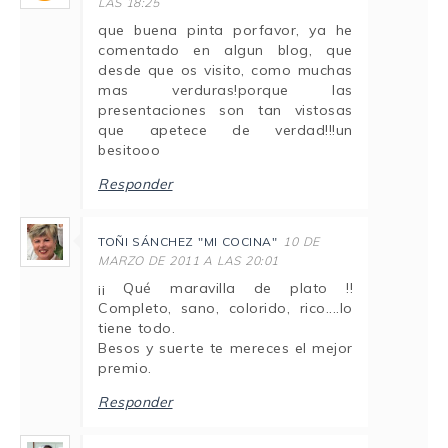
LAS 18:25
que buena pinta porfavor, ya he
comentado en algun blog, que
desde que os visito, como muchas
mas verduras!porque las
presentaciones son tan vistosas
que apetece de verdad!!!un
besitooo
Responder
TOÑI SÁNCHEZ "MI COCINA"
10 DE
MARZO DE 2011 A LAS 20:01
¡¡ Qué maravilla de plato !!
Completo, sano, colorido, rico....lo
tiene todo.
Besos y suerte te mereces el mejor
premio.
Responder