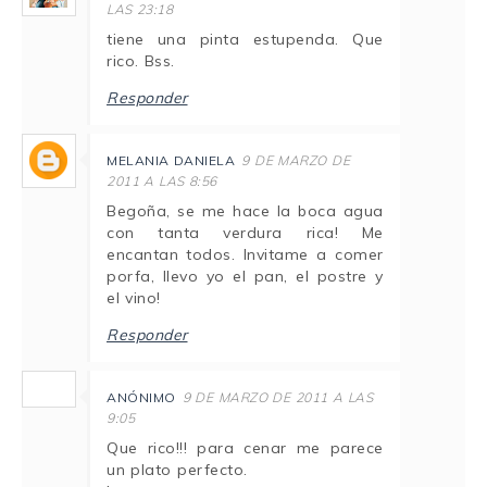
LAS 23:18
tiene una pinta estupenda. Que
rico. Bss.
Responder
MELANIA DANIELA
9 DE MARZO DE
2011 A LAS 8:56
Begoña, se me hace la boca agua
con tanta verdura rica! Me
encantan todos. Invitame a comer
porfa, llevo yo el pan, el postre y
el vino!
Responder
ANÓNIMO
9 DE MARZO DE 2011 A LAS
9:05
Que rico!!! para cenar me parece
un plato perfecto.