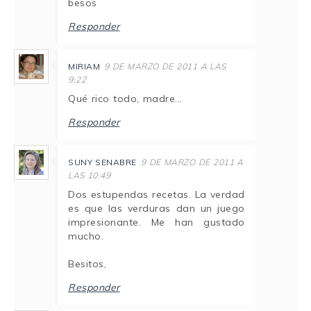
besos
Responder
MIRIAM
9 DE MARZO DE 2011 A LAS
9:22
Qué rico todo, madre...
Responder
SUNY SENABRE
9 DE MARZO DE 2011 A
LAS 10:49
Dos estupendas recetas. La verdad
es que las verduras dan un juego
impresionante. Me han gustado
mucho.
Besitos,
Responder