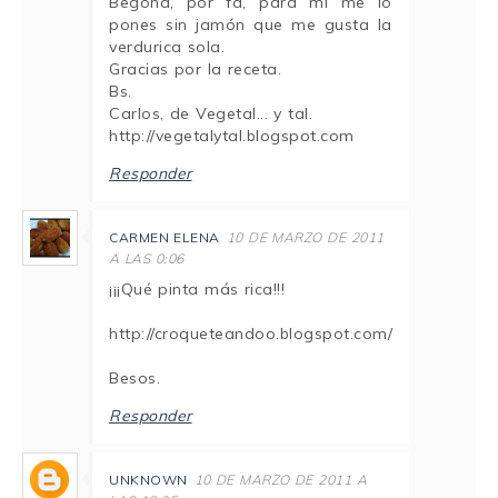
Begoña, por fa, para mí me lo
pones sin jamón que me gusta la
verdurica sola.
Gracias por la receta.
Bs.
Carlos, de Vegetal... y tal.
http://vegetalytal.blogspot.com
Responder
CARMEN ELENA
10 DE MARZO DE 2011
A LAS 0:06
¡¡¡Qué pinta más rica!!!
http://croqueteandoo.blogspot.com/
Besos.
Responder
UNKNOWN
10 DE MARZO DE 2011 A